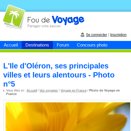
Fou de
voyage
|
Se connecter
Inscription
Accueil
Destinations
Forum
Concours photo
L'Ile d'Oléron, ses principales
villes et leurs alentours - Photo
n°5
Vous êtes ici :
Accueil
/
Vos voyages
/
Voyage en France
/
Photo de Voyage en
France