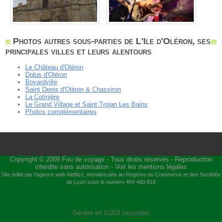
Photos autres sous-parties de L'Ile d'Oléron, ses
principales villes et leurs alentours
Le Château d'Oléron
Dolus d'Oléron
Boyardville
Saint Denis d'Oléron & Chassiron
La Cotinière
Le Grand Village et Saint Trojan Les Bains
Photos complémentaires
Copyright © 2009
Fou de voyage
- Tous droits réservés - Reproduction
interdite sans autorisation -
Voir les mentions légales
Site édité par l'agence web
Netfizz
, immatriculée au Registre du Commerce et des Sociétés
de Lyon sous le numéro 494 460 819
Généré en 0,003 secondes