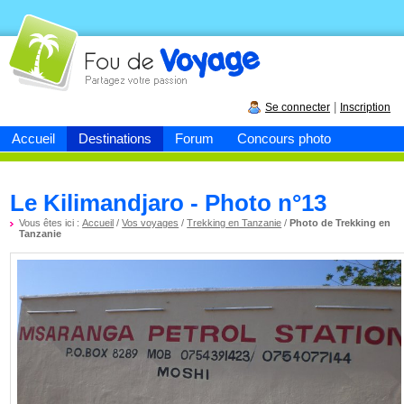
Fou de
voyage
|
Se connecter
Inscription
Accueil
Destinations
Forum
Concours photo
Le Kilimandjaro - Photo n°13
Vous êtes ici :
Accueil
/
Vos voyages
/
Trekking en Tanzanie
/
Photo de Trekking en
Tanzanie