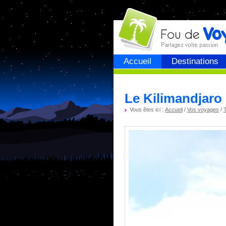
Fou de
voyage
Accueil
Destinations
Le Kilimandjaro 
Vous êtes ici :
Accueil
/
Vos voyages
/