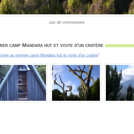
pas de commentaire
ier camp Mandara hut et visite d'un cratère
rrivée au premier camp Mandara hut et visite d'un cratère
"