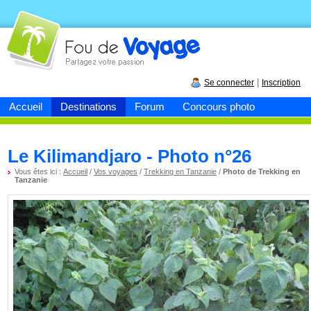
Fou de
voyage
|
Se connecter
Inscription
Accueil
Destinations
Forum
Concours photo
Le Kilimandjaro - Photo n°26
Vous êtes ici :
Accueil
/
Vos voyages
/
Trekking en Tanzanie
/
Photo de Trekking en
Tanzanie