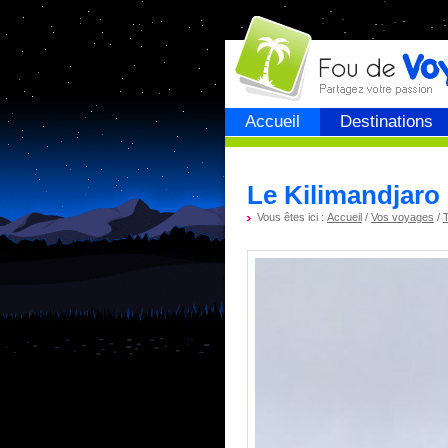
Fou de
voyage
Accueil
Destinations
Le Kilimandjaro 
Vous êtes ici :
Accueil
/
Vos voyages
/