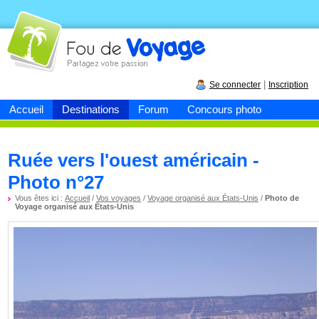
Fou de
voyage
|
Se connecter
Inscription
Accueil
Destinations
Forum
Concours photo
Ruée vers l'ouest américain -
Photo n°27
Vous êtes ici :
Accueil
/
Vos voyages
/
Voyage organisé aux États-Unis
/
Photo de
Voyage organisé aux États-Unis