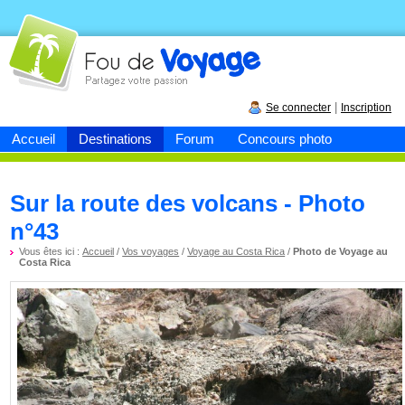
Fou de
voyage
|
Se connecter
Inscription
Accueil
Destinations
Forum
Concours photo
Sur la route des volcans - Photo
n°43
Vous êtes ici :
Accueil
/
Vos voyages
/
Voyage au Costa Rica
/
Photo de Voyage au
Costa Rica