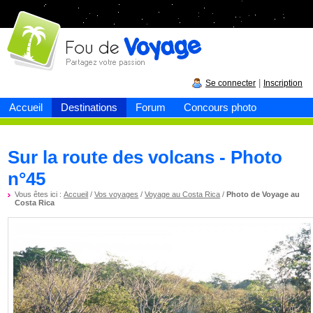
Fou de
voyage
|
Se connecter
Inscription
Accueil
Destinations
Forum
Concours photo
Sur la route des volcans - Photo
n°45
Vous êtes ici :
Accueil
/
Vos voyages
/
Voyage au Costa Rica
/
Photo de Voyage au
Costa Rica