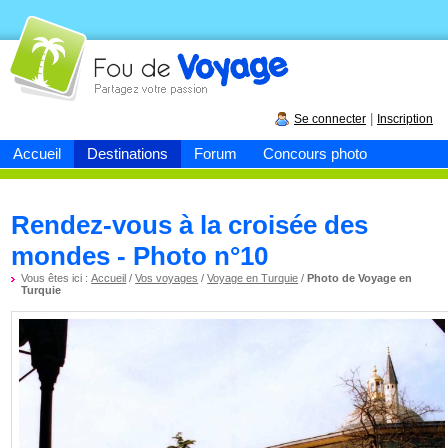
Fou de
voyage
|
Se connecter
Inscription
Accueil
Destinations
Forum
Concours photo
Rendez-vous à la croisée des
mondes - Photo n°10
Vous êtes ici :
Accueil
/
Vos voyages
/
Voyage en Turquie
/
Photo de Voyage en
Turquie