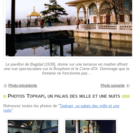
Le pavillon de Bagdad (1639), donne sur une terrasse en marbre offrant
une vue spectaculaire sur le Bosphore et le Corne d'Or. Dommage que la
fontaine ne fonctionne pas...
Photo précédente
Photo suivante
Photos Topkapi, un palais des mille et une nuits
Retrouvez toutes les photos de "
Topkapi, un palais des mille et une
nuits
"