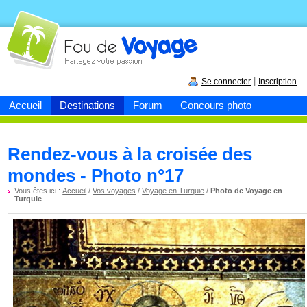
Fou de
voyage
|
Se connecter
Inscription
Accueil
Destinations
Forum
Concours photo
Rendez-vous à la croisée des
mondes - Photo n°17
Vous êtes ici :
Accueil
/
Vos voyages
/
Voyage en Turquie
/
Photo de Voyage en
Turquie