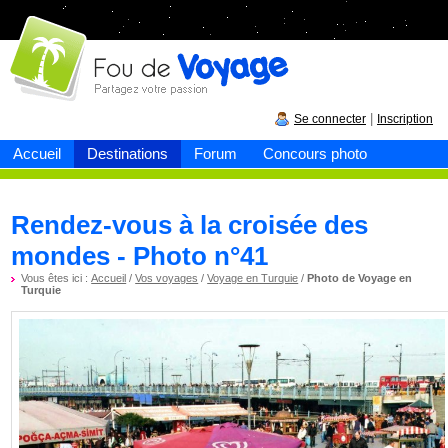
Fou de
voyage
|
Se connecter
Inscription
Accueil
Destinations
Forum
Concours photo
Rendez-vous à la croisée des
mondes - Photo n°41
Vous êtes ici :
Accueil
/
Vos voyages
/
Voyage en Turquie
/
Photo de Voyage en
Turquie