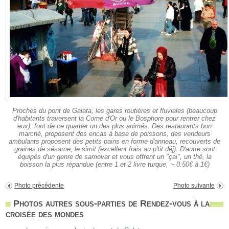
Proches du pont de Galata, les gares routières et fluviales (beaucoup
d'habitants traversent la Corne d'Or ou le Bosphore pour rentrer chez
eux), font de ce quartier un des plus animés. Des restaurants bon
marché, proposent des encas à base de poissons, des vendeurs
ambulants proposent des petits pains en forme d'anneau, recouverts de
graines de sésame, le simit (excellent frais au p'tit déj). D'autre sont
équipés d'un genre de samovar et vous offrent un "çai", un thé, la
boisson la plus répandue (entre 1 et 2 livre turque, ~ 0.50€ à 1€)
Photo précédente
Photo suivante
Photos autres sous-parties de Rendez-vous à la
croisée des mondes