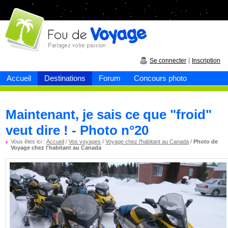
Fou de
voyage
|
Se connecter
Inscription
Accueil
Destinations
Forum
Concours photo
Maintenant, je sais ce que "froid"
veut dire ! - Photo n°20
Vous êtes ici :
Accueil
/
Vos voyages
/
Voyage chez l'habitant au Canada
/
Photo de
Voyage chez l'habitant au Canada