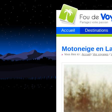
Fou de
voyage
Accueil
Destinations
Motoneige en La
Vous êtes ici :
Accueil
/
Vos voyages
/