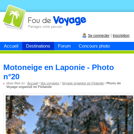
Fou de
voyage
|
Se connecter
Inscription
Accueil
Destinations
Forum
Concours photo
Motoneige en Laponie - Photo
n°20
Vous êtes ici :
Accueil
/
Vos voyages
/
Voyage organisé en Finlande
/
Photo de
Voyage organisé en Finlande