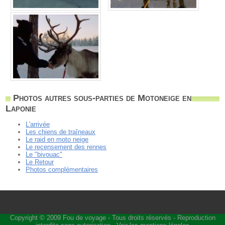
Photos autres sous-parties de Motoneige en
Laponie
L'arrivée
Les chiens de traîneaux
Le raid en moto neige
Le recensement des rennes
Le "bivouac"
Le Retour
Photos complémentaires
Copyright © 2009
Fou de voyage
- Tous droits réservés - Reproduction