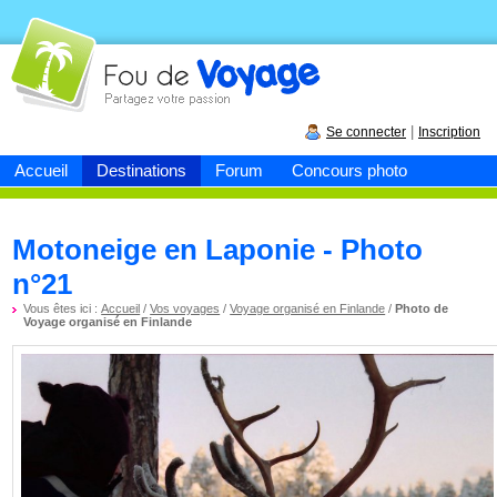
Fou de
voyage
|
Se connecter
Inscription
Accueil
Destinations
Forum
Concours photo
Motoneige en Laponie - Photo
n°21
Vous êtes ici :
Accueil
/
Vos voyages
/
Voyage organisé en Finlande
/
Photo de
Voyage organisé en Finlande