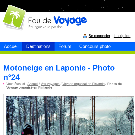
Fou de
voyage
|
Se connecter
Inscription
Accueil
Destinations
Forum
Concours photo
Motoneige en Laponie - Photo
n°24
Vous êtes ici :
Accueil
/
Vos voyages
/
Voyage organisé en Finlande
/
Photo de
Voyage organisé en Finlande