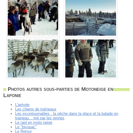
Photos autres sous-parties de Motoneige en
Laponie
L'arrivée
Les chiens de traîneaux
Les incontournables : la pêche dans la glace et la balade en
traineau... tiré par les rennes
Le raid en moto neige
Le "bivouac"
Le Retour