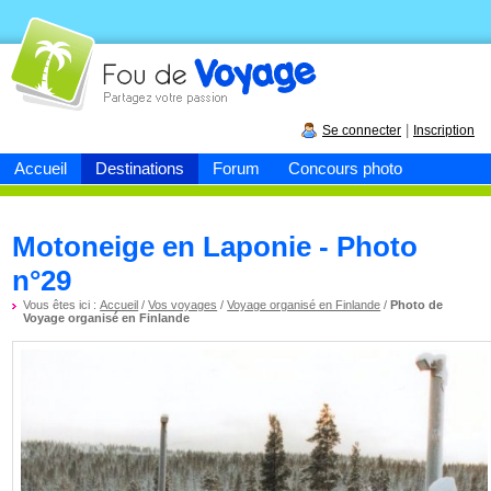
Fou de
voyage
|
Se connecter
Inscription
Accueil
Destinations
Forum
Concours photo
Motoneige en Laponie - Photo
n°29
Vous êtes ici :
Accueil
/
Vos voyages
/
Voyage organisé en Finlande
/
Photo de
Voyage organisé en Finlande