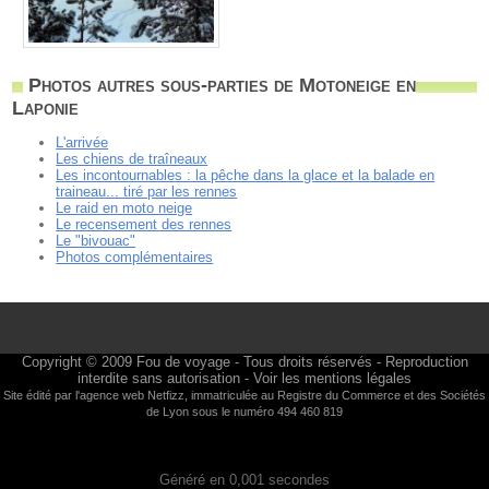
Photos autres sous-parties de Motoneige en
Laponie
L'arrivée
Les chiens de traîneaux
Les incontournables : la pêche dans la glace et la balade en
traineau... tiré par les rennes
Le raid en moto neige
Le recensement des rennes
Le "bivouac"
Photos complémentaires
Copyright © 2009
Fou de voyage
- Tous droits réservés - Reproduction
interdite sans autorisation -
Voir les mentions légales
Site édité par l'agence web
Netfizz
, immatriculée au Registre du Commerce et des Sociétés
de Lyon sous le numéro 494 460 819
Généré en 0,001 secondes