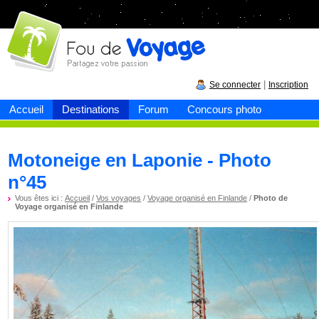
Fou de
voyage
|
Se connecter
Inscription
Accueil
Destinations
Forum
Concours photo
Motoneige en Laponie - Photo
n°45
Vous êtes ici :
Accueil
/
Vos voyages
/
Voyage organisé en Finlande
/
Photo de
Voyage organisé en Finlande