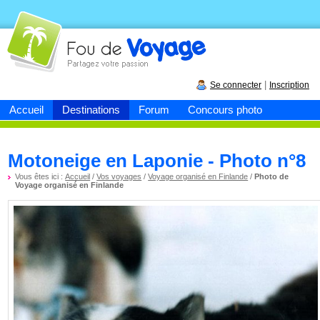
Fou de
voyage
|
Se connecter
Inscription
Accueil
Destinations
Forum
Concours photo
Motoneige en Laponie - Photo n°8
Vous êtes ici :
Accueil
/
Vos voyages
/
Voyage organisé en Finlande
/
Photo de
Voyage organisé en Finlande