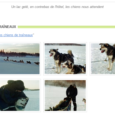
Un lac gelé, en contrebas de l'hôtel, les chiens nous attendent
raîneaux
es chiens de traîneaux
"