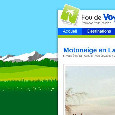
Fou de
voyage
Accueil
Destinations
Motoneige en La
Vous êtes ici :
Accueil
/
Vos voyages
/