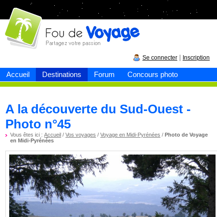
Fou de
voyage
|
Se connecter
Inscription
Accueil
Destinations
Forum
Concours photo
A la découverte du Sud-Ouest -
Photo n°45
Vous êtes ici :
Accueil
/
Vos voyages
/
Voyage en Midi-Pyrénées
/
Photo de Voyage
en Midi-Pyrénées