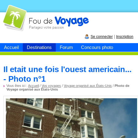
Fou de
voyage
|
Se connecter
Inscription
Accueil
Destinations
Forum
Concours photo
Il etait une fois l'ouest americain...
- Photo n°1
Vous êtes ici :
Accueil
/
Vos voyages
/
Voyage organisé aux États-Unis
/
Photo de
Voyage organisé aux États-Unis