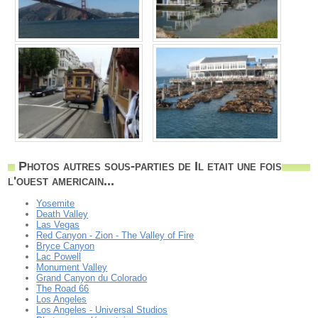
Photos autres sous-parties de Il etait une fois
l'ouest americain...
Yosemite
Death Valley
Las Vegas
Red Canyon - Zion - The Valley of Fire
Bryce Canyon
Lac Powell
Monument Valley
Grand Canyon du Colorado
The Road 66
Los Angeles
Los Angeles - Universal Studios