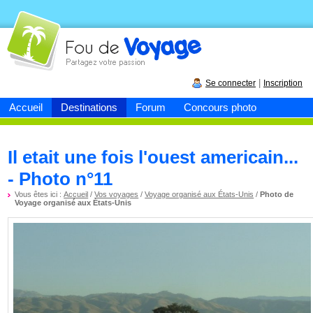
Fou de
voyage
|
Se connecter
Inscription
Accueil
Destinations
Forum
Concours photo
Il etait une fois l'ouest americain...
- Photo n°11
Vous êtes ici :
Accueil
/
Vos voyages
/
Voyage organisé aux États-Unis
/
Photo de
Voyage organisé aux États-Unis