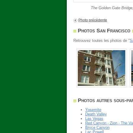
The Golden Gate Bridge,
Photo précédente
Photos San Francisco
Retrouvez toutes les photos de "
S
Photos autres sous-parti
Yosemite
Death Valley
Las Vegas
Red Canyon - Zion - The Val
Bryce Canyon
Lac Powell