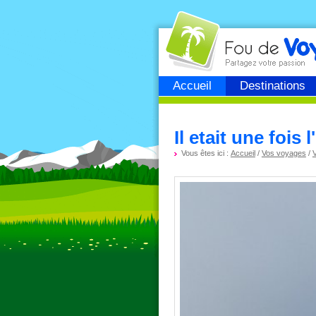
Fou de
voyage
Accueil
Destinations
Il etait une fois
Vous êtes ici :
Accueil
/
Vos voyages
/