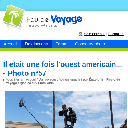
Fou de
voyage
|
Se connecter
Inscription
Accueil
Destinations
Forum
Concours photo
Il etait une fois l'ouest americain...
- Photo n°57
Vous êtes ici :
Accueil
/
Vos voyages
/
Voyage organisé aux États-Unis
/
Photo de
Voyage organisé aux États-Unis