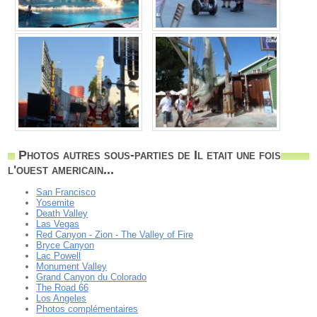
Photos autres sous-parties de Il etait une fois
l'ouest americain...
San Francisco
Yosemite
Death Valley
Las Vegas
Red Canyon - Zion - The Valley of Fire
Bryce Canyon
Lac Powell
Monument Valley
Grand Canyon du Colorado
The Road 66
Los Angeles
Photos complémentaires