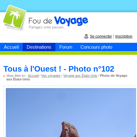
Fou de
voyage
|
Se connecter
Inscription
Accueil
Destinations
Forum
Concours photo
Tous à l'Ouest ! - Photo n°102
Vous êtes ici :
Accueil
/
Vos voyages
/
Voyage aux États-Unis
/
Photo de Voyage
aux États-Unis