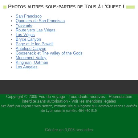
Photos autres sous-parties de Tous à l'Ouest !
San Francisco
Quartiers de San Francisco
Yosemite
Route vers Las Végas
Las Végas
Bryce Canyon
Page et le lac Powell
Antelope Canyon
Gooseneck et The valley of the Gods
Monument Valley
Kingman, Oatman
Los Angeles
Copyright © 2009
Fou de voyage
- Tous droits réservés - Reproduction
interdite sans autorisation -
Voir les mentions légales
Site édité par l'agence web
Netfizz
, immatriculée au Registre du Commerce et des Sociétés
de Lyon sous le numéro 494 460 819
Généré en 0,003 secondes