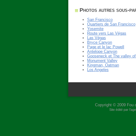
Photos autres sous-par
San Francisco
Quartiers de San Francisco
Yosemite
Route vers Las Végas
Las Végas
Bryce Canyon
Page et le lac Powell
Antelope Canyon
Gooseneck et The valley o
Monument Valley
Kingman, Oatman
Los Angeles
Copyright © 2009
Fou 
Site édité par l'a