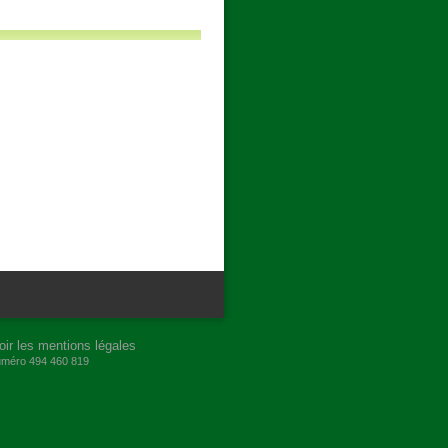
oir les mentions légales
numéro 494 460 819