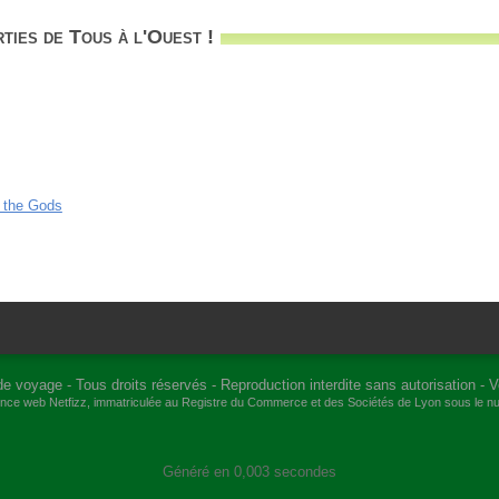
ties de Tous à l'Ouest !
f the Gods
de voyage
- Tous droits réservés - Reproduction interdite sans autorisation -
V
gence web
Netfizz
, immatriculée au Registre du Commerce et des Sociétés de Lyon sous le 
Généré en 0,003 secondes