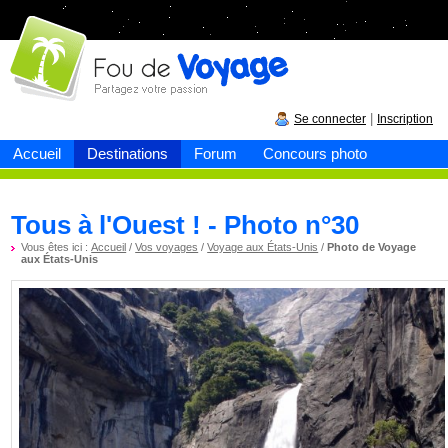
Fou de
voyage
|
Se connecter
Inscription
Accueil
Destinations
Forum
Concours photo
Tous à l'Ouest ! - Photo n°30
Vous êtes ici :
Accueil
/
Vos voyages
/
Voyage aux États-Unis
/
Photo de Voyage
aux États-Unis