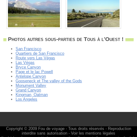
Photos autres sous-parties de Tous à l'Ouest !
San Francisco
Quartiers de San Francisco
Route vers Las Végas
Las Végas
Bryce Canyon
Page et le lac Powell
Antelope Canyon
Gooseneck et The valley of the Gods
Monument Valley
Grand Canyon
Kingman, Oatman
Los Angeles
Copyright © 2009
Fou de voyage
- Tous droits réservés - Reproduction
interdite sans autorisation -
Voir les mentions légales