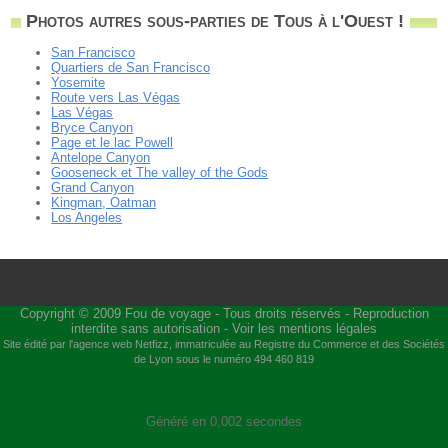
Photos autres sous-parties de Tous à l'Ouest !
San Francisco
Quartiers de San Francisco
Yosemite
Route vers Las Végas
Las Végas
Bryce Canyon
Page et le lac Powell
Antelope Canyon
Gooseneck et The valley of the Gods
Grand Canyon
Kingman, Oatman
Los Angeles
Copyright © 2009
Fou de voyage
- Tous droits réservés - Reproduction
interdite sans autorisation -
Voir les mentions légales
Site édité par l'agence web
Netfizz
, immatriculée au Registre du Commerce et des Sociétés
de Lyon sous le numéro 494 460 819
Généré en 0,002 secondes