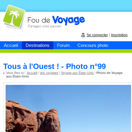
Fou de
voyage
|
Se connecter
Inscription
Accueil
Destinations
Forum
Concours photo
Tous à l'Ouest ! - Photo n°99
Vous êtes ici :
Accueil
/
Vos voyages
/
Voyage aux États-Unis
/
Photo de Voyage
aux États-Unis