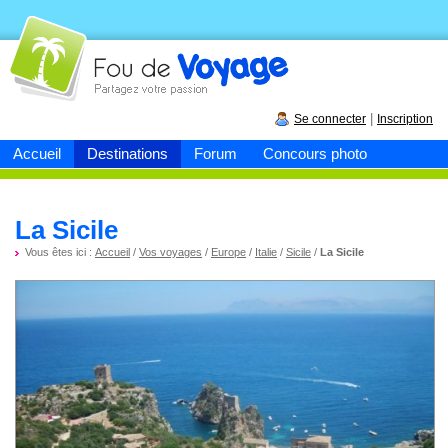
Fou de
voyage
|
Se connecter
Inscription
Accueil
Destinations
Forum
Concours photo
La Sicile
Vous êtes ici :
Accueil
/
Vos voyages
/
Europe
/
Italie
/
Sicile
/
La Sicile