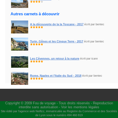
Autres carnets à découvrir
A la découverte de la la Toscane - 2017
écrit par bentec
Turin, Gênes et les Cinque Terre - 2017
écrit par bentec
Les Cévennes, un retour à la nature
écrit par icare
Rome, Naples et l'Italie du Sud - 2018
écrit par bentec
Copyright © 2009
Fou de voyage
- Tous droits réservés - Reproduction
interdite sans autorisation -
Voir les mentions légales
Site édité par l'agence web
Netfizz
, immatriculée au Registre du Commerce et des Sociétés
de Lyon sous le numéro 494 460 819