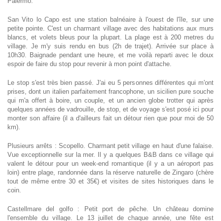
Palermo.
San Vito lo Capo est une station balnéaire à l'ouest de l'île, sur une
petite pointe. C'est un charmant village avec des habitations aux murs
blancs, et volets bleus pour la plupart. La plage est à 200 metres du
village. Je m'y suis rendu en bus (2h de trajet). Arrivée sur place à
10h30. Baignade pendant une heure, et me voilà reparti avec le doux
espoir de faire du stop pour revenir à mon point d'attache.
Le stop s'est très bien passé. J'ai eu 5 personnes différentes qui m'ont
prises, dont un italien parfaitement francophone, un sicilien pure souche
qui m'a offert à boire, un couple, et un ancien globe trotter qui après
quelques années de vadrouille, de stop, et de voyage s'est posé ici pour
monter son affaire (il a d'ailleurs fait un détour rien que pour moi de 50
km).
Plusieurs arrêts : Scopello. Charmant petit village en haut d'une falaise.
Vue exceptionnelle sur la mer. Il y a quelques B&B dans ce village qui
valent le détour pour un week-end romantique (il y a un aéroport pas
loin) entre plage, randonnée dans la réserve naturelle de Zingaro (chère
tout de même entre 30 et 35€) et visites de sites historiques dans le
coin.
Castellmare del golfo : Petit port de pêche. Un château domine
l'ensemble du village. Le 13 juillet de chaque année, une fête est