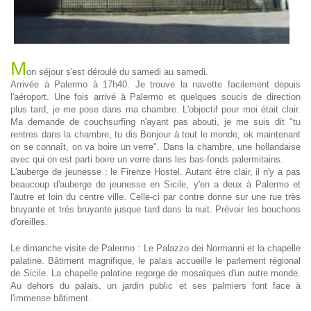
M
on séjour s'est déroulé du samedi au samedi.
Arrivée à Palermo à 17h40. Je trouve la navette facilement depuis
l'aéroport. Une fois arrivé à Palermo et quelques soucis de direction
plus tard, je me pose dans ma chambre. L'objectif pour moi était clair.
Ma demande de couchsurfing n'ayant pas abouti, je me suis dit "tu
rentres dans la chambre, tu dis Bonjour à tout le monde, ok maintenant
on se connaît, on va boire un verre". Dans la chambre, une hollandaise
avec qui on est parti boire un verre dans les bas-fonds palermitains.
L'auberge de jeunesse : le Firenze Hostel. Autant être clair, il n'y a pas
beaucoup d'auberge de jeunesse en Sicile, y'en a deux à Palermo et
l'autre et loin du centre ville. Celle-ci par contre donne sur une rue très
bruyante et très bruyante jusque tard dans la nuit. Prévoir les bouchons
d'oreilles.
Le dimanche visite de Palermo : Le Palazzo dei Normanni et la chapelle
palatine. Bâtiment magnifique, le palais accueille le parlement régional
de Sicile. La chapelle palatine regorge de mosaïques d'un autre monde.
Au dehors du palais, un jardin public et ses palmiers font face à
l'immense bâtiment.