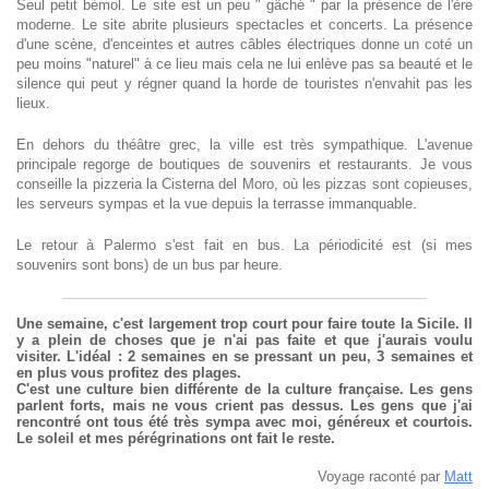
Seul petit bémol. Le site est un peu " gâché " par la présence de l'ère
moderne. Le site abrite plusieurs spectacles et concerts. La présence
d'une scène, d'enceintes et autres câbles électriques donne un coté un
peu moins "naturel" à ce lieu mais cela ne lui enlève pas sa beauté et le
silence qui peut y régner quand la horde de touristes n'envahit pas les
lieux.
En dehors du théâtre grec, la ville est très sympathique. L'avenue
principale regorge de boutiques de souvenirs et restaurants. Je vous
conseille la pizzeria la Cisterna del Moro, où les pizzas sont copieuses,
les serveurs sympas et la vue depuis la terrasse immanquable.
Le retour à Palermo s'est fait en bus. La périodicité est (si mes
souvenirs sont bons) de un bus par heure.
Une semaine, c'est largement trop court pour faire toute la Sicile. Il
y a plein de choses que je n'ai pas faite et que j'aurais voulu
visiter. L'idéal : 2 semaines en se pressant un peu, 3 semaines et
en plus vous profitez des plages.
C'est une culture bien différente de la culture française. Les gens
parlent forts, mais ne vous crient pas dessus. Les gens que j'ai
rencontré ont tous été très sympa avec moi, généreux et courtois.
Le soleil et mes pérégrinations ont fait le reste.
Voyage raconté par
Matt