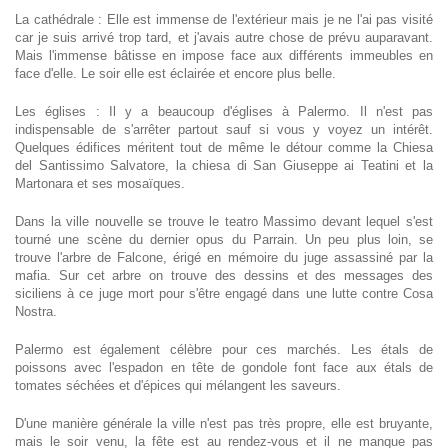
La cathédrale : Elle est immense de l'extérieur mais je ne l'ai pas visité
car je suis arrivé trop tard, et j'avais autre chose de prévu auparavant.
Mais l'immense bâtisse en impose face aux différents immeubles en
face d'elle. Le soir elle est éclairée et encore plus belle.
Les églises : Il y a beaucoup d'églises à Palermo. Il n'est pas
indispensable de s'arrêter partout sauf si vous y voyez un intérêt.
Quelques édifices méritent tout de même le détour comme la Chiesa
del Santissimo Salvatore, la chiesa di San Giuseppe ai Teatini et la
Martonara et ses mosaïques.
Dans la ville nouvelle se trouve le teatro Massimo devant lequel s'est
tourné une scène du dernier opus du Parrain. Un peu plus loin, se
trouve l'arbre de Falcone, érigé en mémoire du juge assassiné par la
mafia. Sur cet arbre on trouve des dessins et des messages des
siciliens à ce juge mort pour s'être engagé dans une lutte contre Cosa
Nostra.
Palermo est également célèbre pour ces marchés. Les étals de
poissons avec l'espadon en tête de gondole font face aux étals de
tomates séchées et d'épices qui mélangent les saveurs.
D'une manière générale la ville n'est pas très propre, elle est bruyante,
mais le soir venu, la fête est au rendez-vous et il ne manque pas