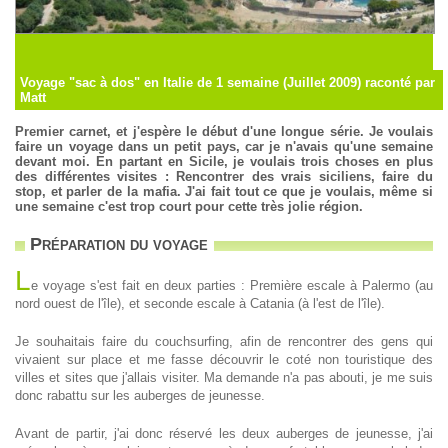
Voyage "sac à dos" en Italie de 1 semaine (Juillet 2009) raconté par
Matt
Premier carnet, et j'espère le début d'une longue série. Je voulais
faire un voyage dans un petit pays, car je n'avais qu'une semaine
devant moi. En partant en Sicile, je voulais trois choses en plus
des différentes visites : Rencontrer des vrais siciliens, faire du
stop, et parler de la mafia. J'ai fait tout ce que je voulais, même si
une semaine c'est trop court pour cette très jolie région.
Préparation du voyage
L
e voyage s'est fait en deux parties : Première escale à Palermo (au
nord ouest de l'île), et seconde escale à Catania (à l'est de l'île).
Je souhaitais faire du couchsurfing, afin de rencontrer des gens qui
vivaient sur place et me fasse découvrir le coté non touristique des
villes et sites que j'allais visiter. Ma demande n'a pas abouti, je me suis
donc rabattu sur les auberges de jeunesse.
Avant de partir, j'ai donc réservé les deux auberges de jeunesse, j'ai