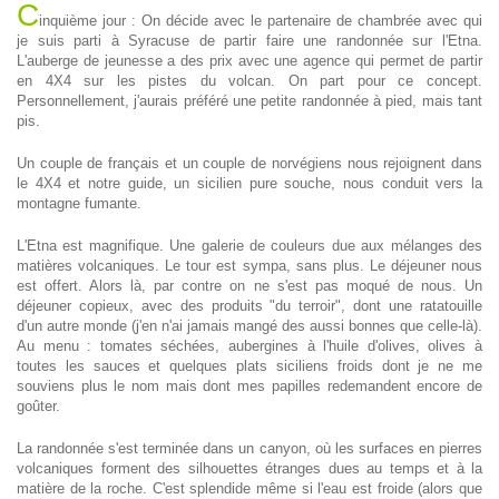
C
inquième jour : On décide avec le partenaire de chambrée avec qui
je suis parti à Syracuse de partir faire une randonnée sur l'Etna.
L'auberge de jeunesse a des prix avec une agence qui permet de partir
en 4X4 sur les pistes du volcan. On part pour ce concept.
Personnellement, j'aurais préféré une petite randonnée à pied, mais tant
pis.
Un couple de français et un couple de norvégiens nous rejoignent dans
le 4X4 et notre guide, un sicilien pure souche, nous conduit vers la
montagne fumante.
L'Etna est magnifique. Une galerie de couleurs due aux mélanges des
matières volcaniques. Le tour est sympa, sans plus. Le déjeuner nous
est offert. Alors là, par contre on ne s'est pas moqué de nous. Un
déjeuner copieux, avec des produits "du terroir", dont une ratatouille
d'un autre monde (j'en n'ai jamais mangé des aussi bonnes que celle-là).
Au menu : tomates séchées, aubergines à l'huile d'olives, olives à
toutes les sauces et quelques plats siciliens froids dont je ne me
souviens plus le nom mais dont mes papilles redemandent encore de
goûter.
La randonnée s'est terminée dans un canyon, où les surfaces en pierres
volcaniques forment des silhouettes étranges dues au temps et à la
matière de la roche. C'est splendide même si l'eau est froide (alors que