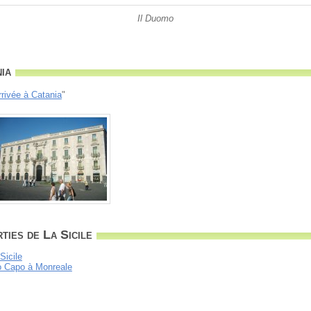
Il Duomo
ia
rrivée à Catania
"
ties de La Sicile
Sicile
lo Capo à Monreale