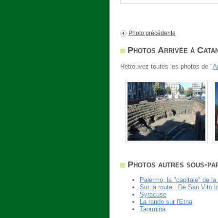
Photo précédente
Photos Arrivée à Catan
Retrouvez toutes les photos de "
A
Photos autres sous-par
Palermo, la "capitale" de la 
Sur la route : De San Vito 
Syracuse
La rando sur l'Etna
Taormina