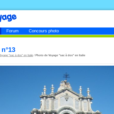
Forum
Concours photo
o n°13
oyage "sac à dos" en Italie
/
Photo de Voyage "sac à dos" en Italie