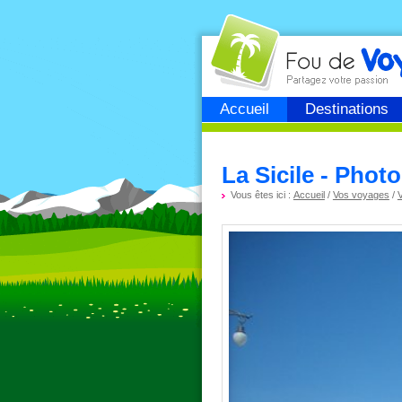
Fou de
voyage
Accueil
Destinations
La Sicile - Phot
Vous êtes ici :
Accueil
/
Vos voyages
/
V