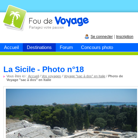
Fou de
voyage
|
Se connecter
Inscription
Accueil
Destinations
Forum
Concours photo
La Sicile - Photo n°18
Vous êtes ici :
Accueil
/
Vos voyages
/
Voyage "sac à dos" en Italie
/
Photo de
Voyage "sac à dos" en Italie