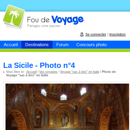
Fou de
voyage
|
Se connecter
Inscription
Accueil
Destinations
Forum
Concours photo
La Sicile - Photo n°4
Vous êtes ici :
Accueil
/
Vos voyages
/
Voyage "sac à dos" en Italie
/
Photo de
Voyage "sac à dos" en Italie