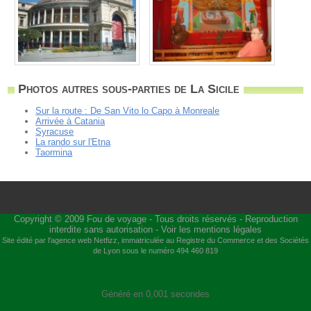
Photos autres sous-parties de La Sicile
Sur la route : De San Vito lo Capo à Monreale
Arrivée à Catania
Syracuse
La rando sur l'Etna
Taormina
Copyright © 2009
Fou de voyage
- Tous droits réservés - Reproduction
interdite sans autorisation -
Voir les mentions légales
Site édité par l'agence web
Netfizz
, immatriculée au Registre du Commerce et des Sociétés
de Lyon sous le numéro 494 460 819
Généré en 0,001 secondes