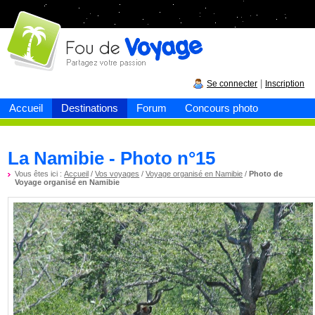
Fou de
voyage
|
Se connecter
Inscription
Accueil
Destinations
Forum
Concours photo
La Namibie - Photo n°15
Vous êtes ici :
Accueil
/
Vos voyages
/
Voyage organisé en Namibie
/
Photo de
Voyage organisé en Namibie