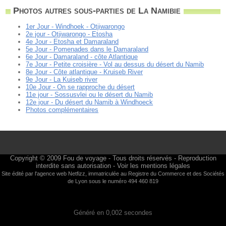
Photos autres sous-parties de La Namibie
1er Jour - Windhoek - Otjiwarongo
2e jour - Otjiwarongo - Etosha
4e Jour - Etosha et Damaraland
5e Jour - Pomenades dans le Damaraland
6e Jour - Damaraland - côte Atlantique
7e Jour - Petite croisière - Vol au dessus du désert du Namib
8e Jour - Côte atlantique - Kruiseb River
9e Jour - La Kuiseb river
10e Jour - On se rapproche du désert
11e jour - Sossusvlei ou le désert du Namib
12e jour - Du désert du Namib à Windhoeck
Photos complémentaires
Copyright © 2009
Fou de voyage
- Tous droits réservés - Reproduction
interdite sans autorisation -
Voir les mentions légales
Site édité par l'agence web
Netfizz
, immatriculée au Registre du Commerce et des Sociétés
de Lyon sous le numéro 494 460 819
Généré en 0,002 secondes