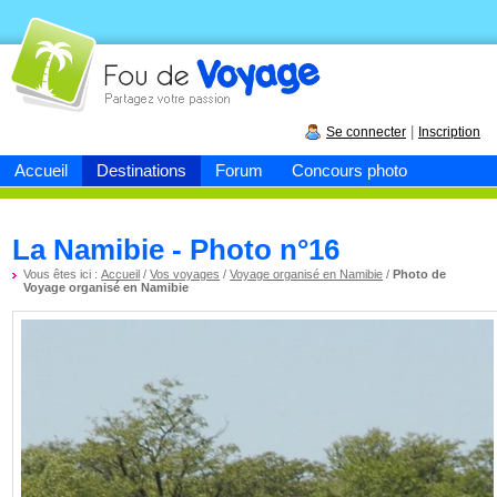
Fou de
voyage
|
Se connecter
Inscription
Accueil
Destinations
Forum
Concours photo
La Namibie - Photo n°16
Vous êtes ici :
Accueil
/
Vos voyages
/
Voyage organisé en Namibie
/
Photo de
Voyage organisé en Namibie