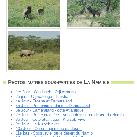
Photos autres sous-parties de La Namibie
1er Jour - Windhoek - Otjiwarongo
2e jour - Otjiwarongo - Etosha
4e Jour - Etosha et Damaraland
5e Jour - Pomenades dans le Damaraland
6e Jour - Damaraland - côte Atlantique
7e Jour - Petite croisière - Vol au dessus du désert du Namib
8e Jour - Côte atlantique - Kruiseb River
9e Jour - La Kuiseb river
10e Jour - On se rapproche du désert
11e jour - Sossusvlei ou le désert du Namib