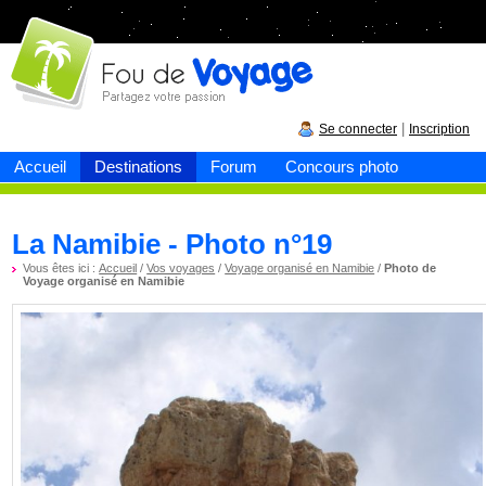
Fou de
voyage
|
Se connecter
Inscription
Accueil
Destinations
Forum
Concours photo
La Namibie - Photo n°19
Vous êtes ici :
Accueil
/
Vos voyages
/
Voyage organisé en Namibie
/
Photo de
Voyage organisé en Namibie