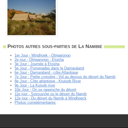
Photos autres sous-parties de La Namibie
1er Jour - Windhoek - Otjiwarongo
2e jour - Otjiwarongo - Etosha
3e Jour - Journée à Etosha
5e Jour - Pomenades dans le Damaraland
6e Jour - Damaraland - côte Atlantique
7e Jour - Petite croisière - Vol au dessus du désert du Namib
8e Jour - Côte atlantique - Kruiseb River
9e Jour - La Kuiseb river
10e Jour - On se rapproche du désert
11e jour - Sossusvlei ou le désert du Namib
12e jour - Du désert du Namib à Windhoeck
Photos complémentaires