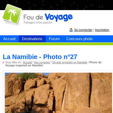
Fou de
voyage
|
Se connecter
Inscription
Accueil
Destinations
Forum
Concours photo
La Namibie - Photo n°27
Vous êtes ici :
Accueil
/
Vos voyages
/
Voyage organisé en Namibie
/
Photo de
Voyage organisé en Namibie