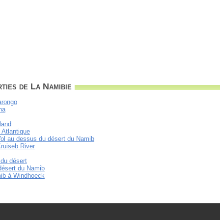
ties de La Namibie
arongo
ha
land
 Atlantique
- Vol au dessus du désert du Namib
Kruiseb River
 du désert
 désert du Namib
mib à Windhoeck