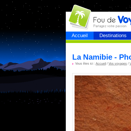
Fou de
voyage
Accueil
Destinations
La Namibie - Ph
Vous êtes ici :
Accueil
/
Vos voyages
/