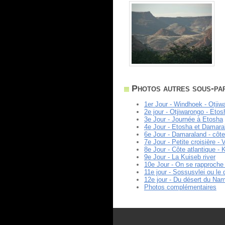
Photos autres sous-par
1er Jour - Windhoek - Otjiw
2e jour - Otjiwarongo - Etos
3e Jour - Journée à Etosha
4e Jour - Etosha et Damara
6e Jour - Damaraland - côte
7e Jour - Petite croisière 
8e Jour - Côte atlantique - 
9e Jour - La Kuiseb river
10e Jour - On se rapproche
11e jour - Sossusvlei ou le
12e jour - Du désert du Na
Photos complémentaires