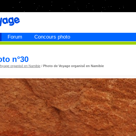
Forum
Concours photo
oto n°30
Voyage organisé en Namibie
/
Photo de Voyage organisé en Namibie