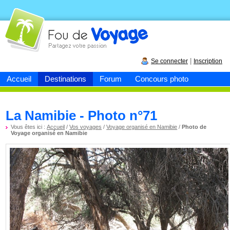
Fou de
voyage
|
Se connecter
Inscription
Accueil
Destinations
Forum
Concours photo
La Namibie - Photo n°71
Vous êtes ici :
Accueil
/
Vos voyages
/
Voyage organisé en Namibie
/
Photo de
Voyage organisé en Namibie