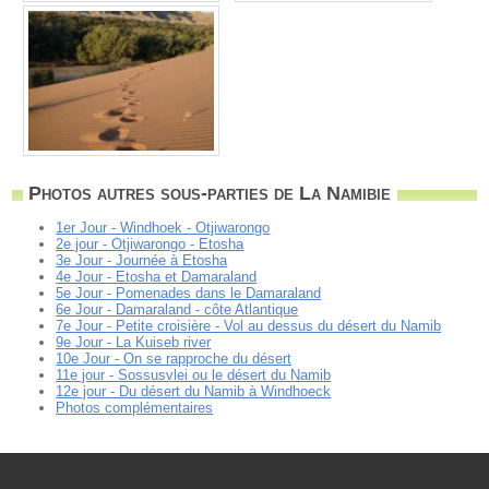
Photos autres sous-parties de La Namibie
1er Jour - Windhoek - Otjiwarongo
2e jour - Otjiwarongo - Etosha
3e Jour - Journée à Etosha
4e Jour - Etosha et Damaraland
5e Jour - Pomenades dans le Damaraland
6e Jour - Damaraland - côte Atlantique
7e Jour - Petite croisière - Vol au dessus du désert du Namib
9e Jour - La Kuiseb river
10e Jour - On se rapproche du désert
11e jour - Sossusvlei ou le désert du Namib
12e jour - Du désert du Namib à Windhoeck
Photos complémentaires