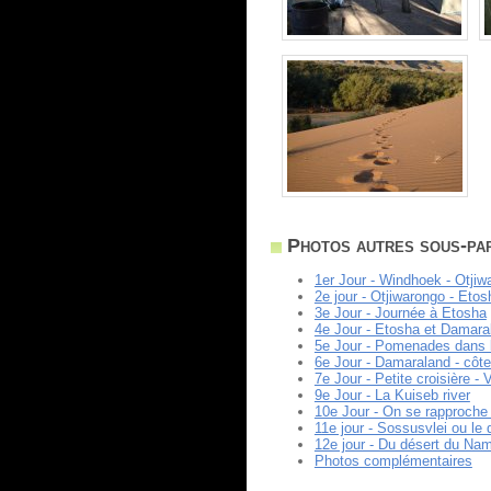
Photos autres sous-par
1er Jour - Windhoek - Otjiw
2e jour - Otjiwarongo - Etos
3e Jour - Journée à Etosha
4e Jour - Etosha et Damara
5e Jour - Pomenades dans 
6e Jour - Damaraland - côte
7e Jour - Petite croisière 
9e Jour - La Kuiseb river
10e Jour - On se rapproche
11e jour - Sossusvlei ou le
12e jour - Du désert du Na
Photos complémentaires