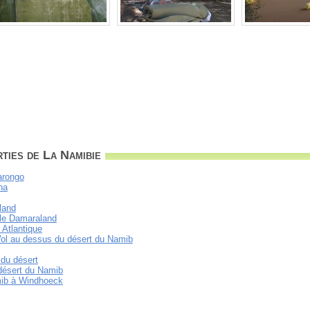
ties de La Namibie
arongo
ha
land
le Damaraland
 Atlantique
- Vol au dessus du désert du Namib
 du désert
 désert du Namib
mib à Windhoeck