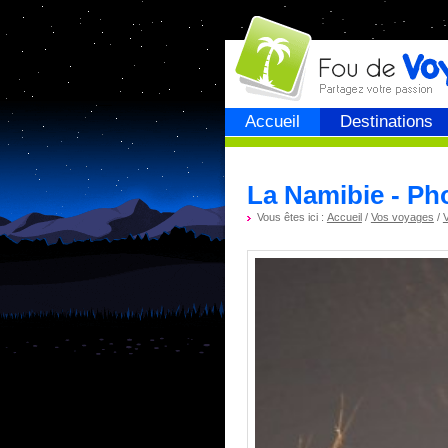
Fou de
voyage
Accueil
Destinations
La Namibie - Ph
Vous êtes ici :
Accueil
/
Vos voyages
/