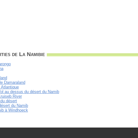
ties de La Namibie
arongo
ha
land
le Damaraland
 Atlantique
- Vol au dessus du désert du Namib
Kruiseb River
 du désert
 désert du Namib
mib à Windhoeck