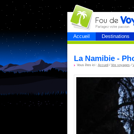
Fou de
voyage
Accueil
Destinations
La Namibie - Ph
Vous êtes ici :
Accueil
/
Vos voyages
/