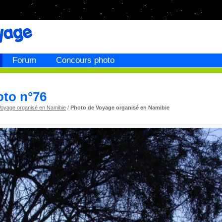
Forum
Concours photo
oto n°76
Voyage organisé en Namibie
/
Photo de Voyage organisé en Namibie