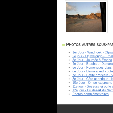
Photos autres sous-par
1er Jour - Windhoek - Otjiw
2e jour - Otjiwarongo - Etos
3e Jour - Journée à Etosha
4e Jour - Etosha et Damara
5e Jour - Pomenades dans 
6e Jour - Damaraland - côte
7e Jour - Petite croisière 
8e Jour - Côte atlantique - 
10e Jour - On se rapproche
11e jour - Sossusvlei ou le
12e jour - Du désert du Na
Photos complémentaires