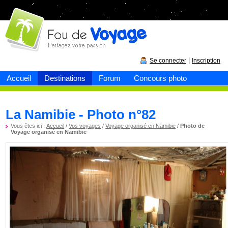
Fou de
voyage
|
Se connecter
Inscription
Accueil
Destinations
Forum
Concours photo
La Namibie - Photo n°82
Vous êtes ici :
Accueil
/
Vos voyages
/
Voyage organisé en Namibie
/
Photo de
Voyage organisé en Namibie