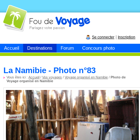
Fou de
voyage
|
Se connecter
Inscription
Accueil
Destinations
Forum
Concours photo
La Namibie - Photo n°83
Vous êtes ici :
Accueil
/
Vos voyages
/
Voyage organisé en Namibie
/
Photo de
Voyage organisé en Namibie