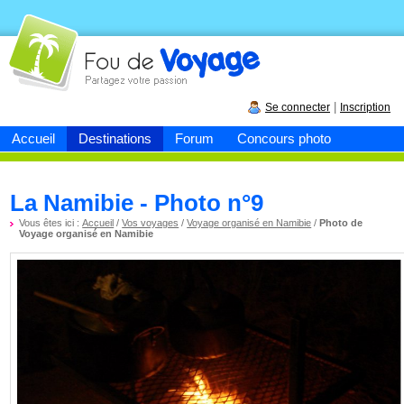
Fou de
voyage
|
Se connecter
Inscription
Accueil
Destinations
Forum
Concours photo
La Namibie - Photo n°9
Vous êtes ici :
Accueil
/
Vos voyages
/
Voyage organisé en Namibie
/
Photo de
Voyage organisé en Namibie