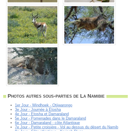
Photos autres sous-parties de La Namibie
1er Jour - Windhoek - Otjiwarongo
3e Jour - Journée à Etosha
4e Jour - Etosha et Damaraland
5e Jour - Pomenades dans le Damaraland
6e Jour - Damaraland - côte Atlantique
7e Jour - Petite croisière - Vol au dessus du désert du Namib