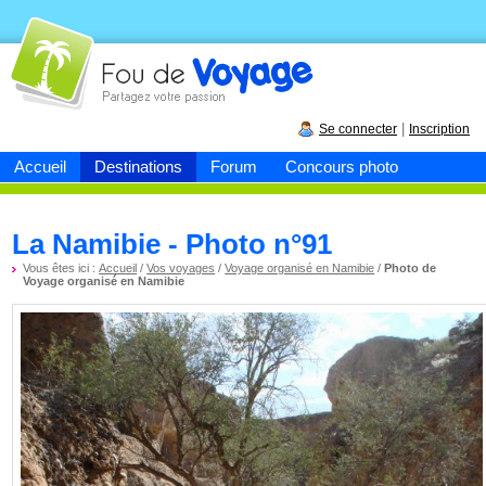
Fou de
voyage
|
Se connecter
Inscription
Accueil
Destinations
Forum
Concours photo
La Namibie - Photo n°91
Vous êtes ici :
Accueil
/
Vos voyages
/
Voyage organisé en Namibie
/
Photo de
Voyage organisé en Namibie