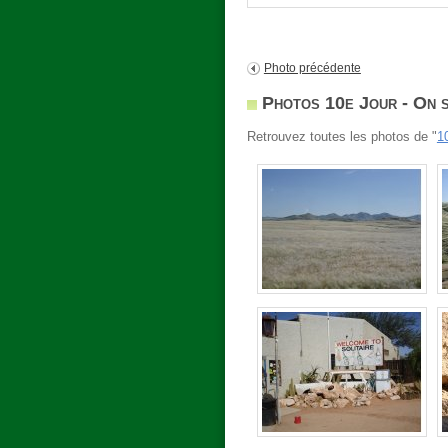
Photo précédente
Photos 10e Jour - On 
Retrouvez toutes les photos de "
1