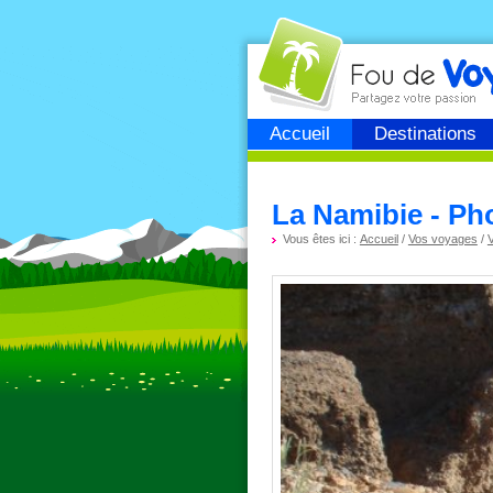
Fou de
voyage
Accueil
Destinations
La Namibie - Ph
Vous êtes ici :
Accueil
/
Vos voyages
/