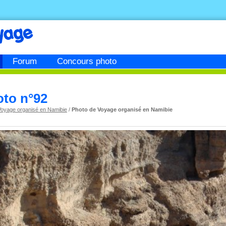
Forum
Concours photo
oto n°92
Voyage organisé en Namibie
/
Photo de Voyage organisé en Namibie