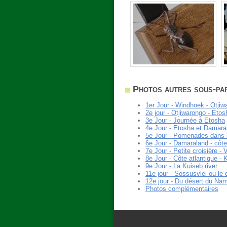
Photos autres sous-par
1er Jour - Windhoek - Otjiw
2e jour - Otjiwarongo - Etos
3e Jour - Journée à Etosha
4e Jour - Etosha et Damara
5e Jour - Pomenades dans 
6e Jour - Damaraland - côte
7e Jour - Petite croisière 
8e Jour - Côte atlantique - 
9e Jour - La Kuiseb river
11e jour - Sossusvlei ou le
12e jour - Du désert du Na
Photos complémentaires