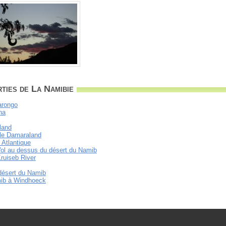
ties de La Namibie
arongo
ha
land
le Damaraland
 Atlantique
- Vol au dessus du désert du Namib
Kruiseb River
 désert du Namib
mib à Windhoeck