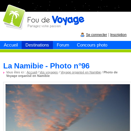
Fou de
voyage
|
Se connecter
Inscription
Accueil
Destinations
Forum
Concours photo
La Namibie - Photo n°96
Vous êtes ici :
Accueil
/
Vos voyages
/
Voyage organisé en Namibie
/
Photo de
Voyage organisé en Namibie