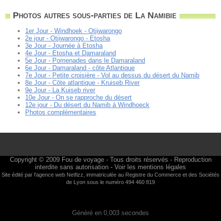
Photos autres sous-parties de La Namibie
1er Jour - Windhoek - Otjiwarongo
2e jour - Otjiwarongo - Etosha
3e Jour - Journée à Etosha
4e Jour - Etosha et Damaraland
5e Jour - Pomenades dans le Damaraland
6e Jour - Damaraland - côte Atlantique
7e Jour - Petite croisière - Vol au dessus du désert du Namib
8e Jour - Côte atlantique - Kruiseb River
9e Jour - La Kuiseb river
10e Jour - On se rapproche du désert
12e jour - Du désert du Namib à Windhoeck
Photos complémentaires
Copyright © 2009
Fou de voyage
- Tous droits réservés - Reproduction
interdite sans autorisation -
Voir les mentions légales
Site édité par l'agence web
Netfizz
, immatriculée au Registre du Commerce et des Sociétés
de Lyon sous le numéro 494 460 819
Généré en 0,003 secondes