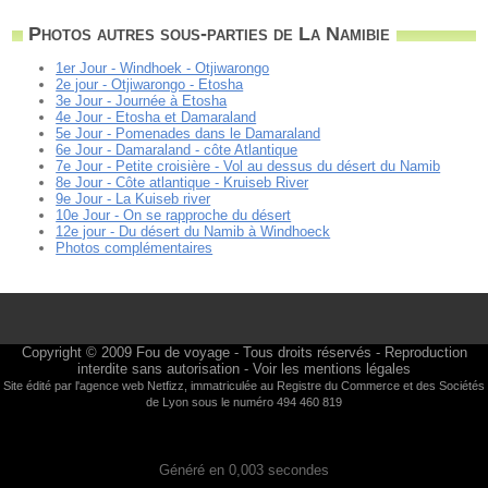
Photos autres sous-parties de La Namibie
1er Jour - Windhoek - Otjiwarongo
2e jour - Otjiwarongo - Etosha
3e Jour - Journée à Etosha
4e Jour - Etosha et Damaraland
5e Jour - Pomenades dans le Damaraland
6e Jour - Damaraland - côte Atlantique
7e Jour - Petite croisière - Vol au dessus du désert du Namib
8e Jour - Côte atlantique - Kruiseb River
9e Jour - La Kuiseb river
10e Jour - On se rapproche du désert
12e jour - Du désert du Namib à Windhoeck
Photos complémentaires
Copyright © 2009
Fou de voyage
- Tous droits réservés - Reproduction
interdite sans autorisation -
Voir les mentions légales
Site édité par l'agence web
Netfizz
, immatriculée au Registre du Commerce et des Sociétés
de Lyon sous le numéro 494 460 819
Généré en 0,003 secondes