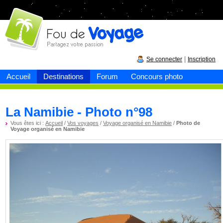
Fou de
voyage
|
Se connecter
Inscription
Accueil
Destinations
Forum
Concours photo
La Namibie - Photo n°98
Vous êtes ici :
Accueil
/
Vos voyages
/
Voyage organisé en Namibie
/
Photo de
Voyage organisé en Namibie