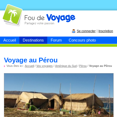
Fou de
voyage
|
Se connecter
Inscription
Accueil
Destinations
Forum
Concours photo
Voyage au Pérou
Vous êtes ici :
Accueil
/
Vos voyages
/
Amérique du Sud
/
Pérou
/
Voyage au Pérou